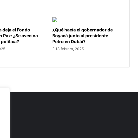
 deja el Fondo
¿Qué hacía el gobernador de
 Paz: ¿Se avecina
Boyacá junto al presidente
política?
Petro en Dubái?
025
13 febrero, 2025
as