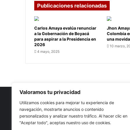
Publicaciones relacionadas
Carlos Amaya evalúa renunciar
Jhon Amaya
a la Gobernación de Boyacá
Colombia en
para aspirar a la Presidencia en
una movida 
2026
10 marzo, 2
4 mayo, 2025
Valoramos tu privacidad
Utilizamos cookies para mejorar tu experiencia de
navegación, mostrarte anuncios o contenido
Nuestro propósito: Compartir opinión, actualidad y notici
personalizados y analizar nuestro tráfico. Al hacer clic en
con la mejor calidad y sin censura.
"Aceptar todo", aceptas nuestro uso de cookies.