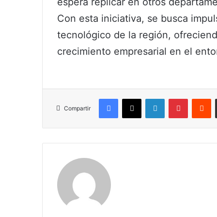
espera replicar en otros departame
Con esta iniciativa, se busca impu
tecnológico de la región, ofrecien
crecimiento empresarial en el entor
Facebook
X
LinkedIn
Pinterest
R
Compartir
Claudia