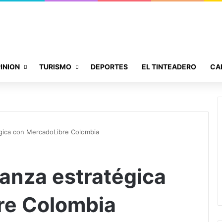
INION
TURISMO
DEPORTES
EL TINTEADERO
CA
égica con MercadoLibre Colombia
ianza estratégica
re Colombia