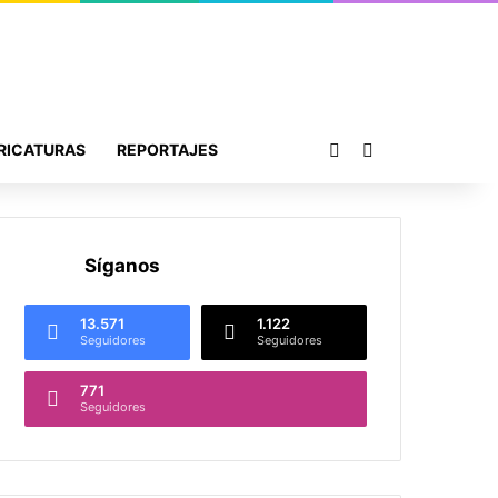
Publicación al azar
Buscar por
RICATURAS
REPORTAJES
Síganos
13.571
1.122
Seguidores
Seguidores
771
Seguidores