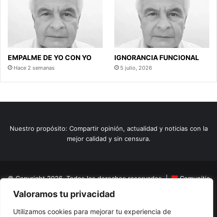
EMPALME DE YO CON YO
IGNORANCIA FUNCIONAL
Hace 2 semanas
5 julio, 2026
Nuestro propósito: Compartir opinión, actualidad y noticias con la
mejor calidad y sin censura.
© Copyright 2026, Todos los derechos reservados |
Comunitic
Valoramos tu privacidad
SAS BIC
Nit 901228106
Home
Actualidad
Variedades
Opinion
Turismo
Deportes
Utilizamos cookies para mejorar tu experiencia de