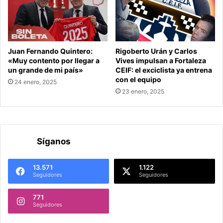
Juan Fernando Quintero:
Rigoberto Urán y Carlos
«Muy contento por llegar a
Vives impulsan a Fortaleza
un grande de mi país»
CEIF: el exciclista ya entrena
con el equipo
24 enero, 2025
23 enero, 2025
Síganos
13.571
1.122
Seguidores
Seguidores
771
Seguidores