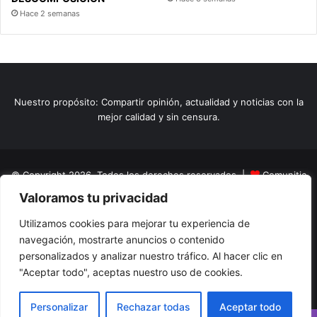
Hace 2 semanas
Nuestro propósito: Compartir opinión, actualidad y noticias con la
mejor calidad y sin censura.
© Copyright 2026, Todos los derechos reservados |
Comunitic
Valoramos tu privacidad
SAS BIC
Nit 901228106
Home
Actualidad
Variedades
Opinion
Turismo
Deportes
Utilizamos cookies para mejorar tu experiencia de
navegación, mostrarte anuncios o contenido
El Tinteadero
Caricaturas
Reportajes
personalizados y analizar nuestro tráfico. Al hacer clic en
"Aceptar todo", aceptas nuestro uso de cookies.
Facebook
YouTube
Instagram
Personalizar
Rechazar todas
Aceptar todo