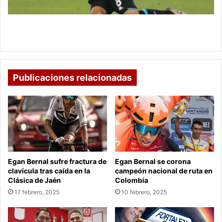
su
llegada
al
Juan Fernando Quintero y Millonarios: ¿Está cerca
club
su llegada al club bogotano?
bogotano?
Publicaciones relacionadas
Egan Bernal sufre fractura de
Egan Bernal se corona
clavícula tras caída en la
campeón nacional de ruta en
Clásica de Jaén
Colombia
17 febrero, 2025
10 febrero, 2025