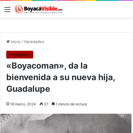
Menú
B
Inicio
/
Variedades
Variedades
«Boyacoman», da la
bienvenida a su nueva hija,
Guadalupe
18 marzo, 2024
37
1 minuto de lectura