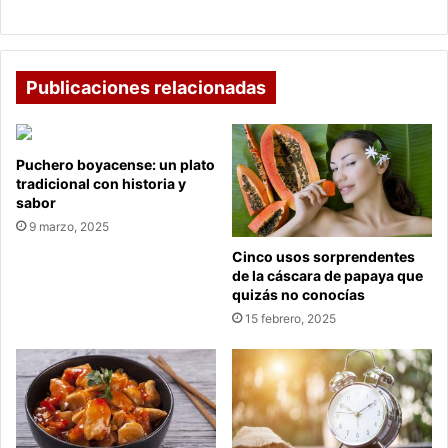
naturaleza y la niñez
niñez
Publicaciones relacionadas
Puchero boyacense: un plato
tradicional con historia y
sabor
9 marzo, 2025
Cinco usos sorprendentes
de la cáscara de papaya que
quizás no conocías
15 febrero, 2025