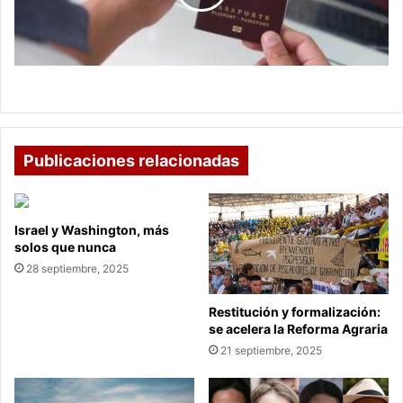
es
elegible
Pasaporte gratuito: Cómo verificar si es elegible
Publicaciones relacionadas
Israel y Washington, más
solos que nunca
28 septiembre, 2025
Restitución y formalización:
se acelera la Reforma Agraria
21 septiembre, 2025