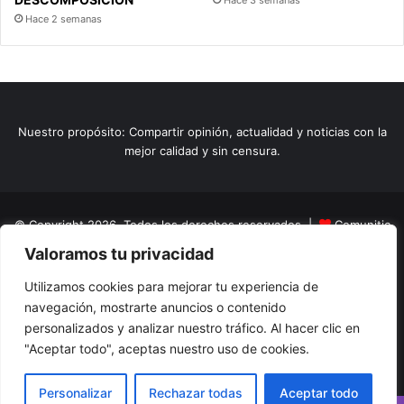
Hace 2 semanas
Nuestro propósito: Compartir opinión, actualidad y noticias con la
mejor calidad y sin censura.
© Copyright 2026, Todos los derechos reservados |
Comunitic
Valoramos tu privacidad
SAS BIC
Nit 901228106
Home
Actualidad
Variedades
Opinion
Turismo
Deportes
Utilizamos cookies para mejorar tu experiencia de
navegación, mostrarte anuncios o contenido
El Tinteadero
Caricaturas
Reportajes
personalizados y analizar nuestro tráfico. Al hacer clic en
"Aceptar todo", aceptas nuestro uso de cookies.
Facebook
YouTube
Instagram
Personalizar
Rechazar todas
Aceptar todo