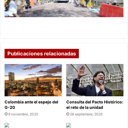
Sogamoso
–
Aguazul
Invías anuncia reapertura del corredor vial
Sogamoso – Aguazul
Publicaciones relacionadas
Colombia ante el espejo del
Consulta del Pacto Histórico:
G-20
el reto de la unidad
9 noviembre, 2025
28 septiembre, 2025