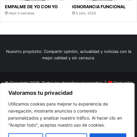
EMPALME DE YO CON YO
IGNORANCIA FUNCIONAL
Hace 3 semanas
5 julio, 2026
Nuestro propósito: Compartir opinión, actualidad y noticias con la
mejor calidad y sin censura.
© Copyright 2026, Todos los derechos reservados |
Comunitic
Valoramos tu privacidad
SAS BIC
Nit 901228106
Home
Actualidad
Variedades
Opinion
Turismo
Deportes
Utilizamos cookies para mejorar tu experiencia de
navegación, mostrarte anuncios o contenido
El Tinteadero
Caricaturas
Reportajes
personalizados y analizar nuestro tráfico. Al hacer clic en
"Aceptar todo", aceptas nuestro uso de cookies.
Facebook
YouTube
Instagram