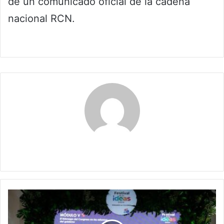
de un comunicado oficial de la cadena
nacional RCN.
Claudia
Festival
de
las