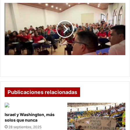
Alcalde
de
Sogamoso
impulsa
concejos
participativos
en
comunidad
Alcalde de Sogamoso impulsa concejos
participativos en comunidad
Publicaciones relacionadas
Israel y Washington, más
solos que nunca
28 septiembre, 2025