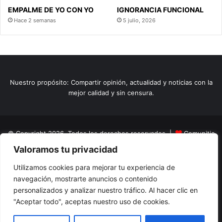
EMPALME DE YO CON YO
IGNORANCIA FUNCIONAL
Hace 2 semanas
5 julio, 2026
Nuestro propósito: Compartir opinión, actualidad y noticias con la
mejor calidad y sin censura.
© Copyright 2026, Todos los derechos reservados |
Comunitic
Valoramos tu privacidad
SAS BIC
Nit 901228106
Home
Actualidad
Variedades
Opinion
Turismo
Deportes
Utilizamos cookies para mejorar tu experiencia de
navegación, mostrarte anuncios o contenido
El Tinteadero
Caricaturas
Reportajes
personalizados y analizar nuestro tráfico. Al hacer clic en
"Aceptar todo", aceptas nuestro uso de cookies.
Facebook
YouTube
Instagram