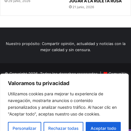
JUGAR A LA RULETA RUSA
29 junio, 2026
21 junio, 2026
Nuestro propósito: Compartir opinión, actualidad y noticias con la
mejor calidad y sin censura.
© Copyright 2026, Todos los derechos reservados |
Comunitic
Valoramos tu privacidad
SAS BIC
Nit 901228106
Home
Actualidad
Variedades
Opinion
Turismo
Deportes
Utilizamos cookies para mejorar tu experiencia de
navegación, mostrarte anuncios o contenido
El Tinteadero
Caricaturas
Reportajes
personalizados y analizar nuestro tráfico. Al hacer clic en
"Aceptar todo", aceptas nuestro uso de cookies.
Facebook
YouTube
Instagram
Personalizar
Rechazar todas
Aceptar todo