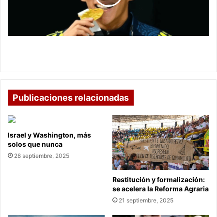
la
natación
artística
colombiana
Gustavo Sánchez: el mejor de la natación artística
colombiana
Publicaciones relacionadas
Israel y Washington, más
solos que nunca
28 septiembre, 2025
Restitución y formalización:
se acelera la Reforma Agraria
21 septiembre, 2025