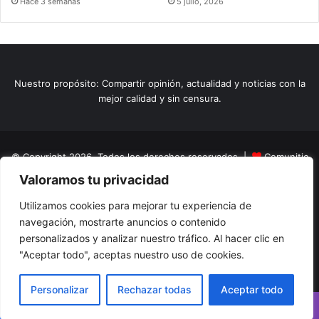
Hace 3 semanas
5 julio, 2026
Nuestro propósito: Compartir opinión, actualidad y noticias con la
mejor calidad y sin censura.
© Copyright 2026, Todos los derechos reservados |
Comunitic
Valoramos tu privacidad
SAS BIC
Nit 901228106
Home
Actualidad
Variedades
Opinion
Turismo
Deportes
Utilizamos cookies para mejorar tu experiencia de
navegación, mostrarte anuncios o contenido
El Tinteadero
Caricaturas
Reportajes
personalizados y analizar nuestro tráfico. Al hacer clic en
"Aceptar todo", aceptas nuestro uso de cookies.
Facebook
YouTube
Instagram
Personalizar
Rechazar todas
Aceptar todo