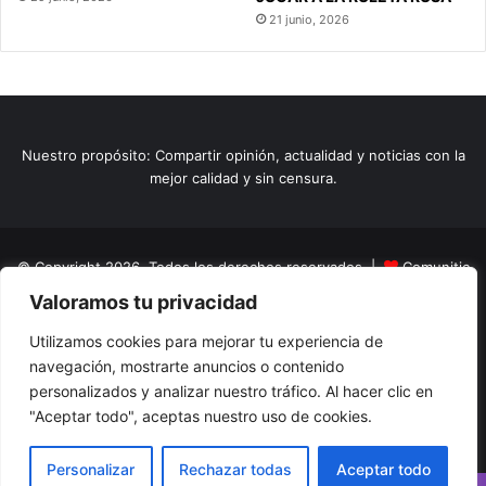
21 junio, 2026
Nuestro propósito: Compartir opinión, actualidad y noticias con la
mejor calidad y sin censura.
© Copyright 2026, Todos los derechos reservados |
Comunitic
Valoramos tu privacidad
SAS BIC
Nit 901228106
Home
Actualidad
Variedades
Opinion
Turismo
Deportes
Utilizamos cookies para mejorar tu experiencia de
navegación, mostrarte anuncios o contenido
El Tinteadero
Caricaturas
Reportajes
personalizados y analizar nuestro tráfico. Al hacer clic en
"Aceptar todo", aceptas nuestro uso de cookies.
Facebook
YouTube
Instagram
Personalizar
Rechazar todas
Aceptar todo