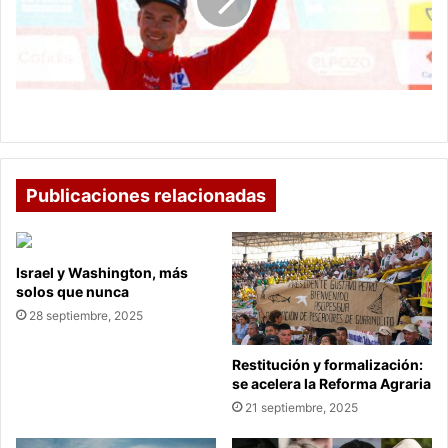
la
Vuelta
a
España
Primoz Roglic, líder de la Vuelta a España
Publicaciones relacionadas
Israel y Washington, más
solos que nunca
28 septiembre, 2025
Restitución y formalización:
se acelera la Reforma Agraria
21 septiembre, 2025