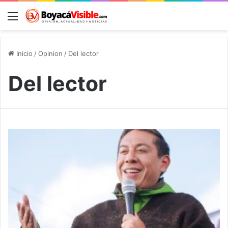
Menú
B
Inicio
/
Opinion
/
Del lector
Del lector