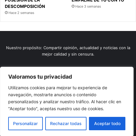
DESCOMPOSICIÓN
Hace 3 semanas
Hace 2 semanas
Nuestro propósito: Compartir opinión, actualidad y noticias con la
mejor calidad y sin censura.
Valoramos tu privacidad
© Copyright 2026, Todos los derechos reservados |
Comunitic
Utilizamos cookies para mejorar tu experiencia de
SAS BIC
Nit 901228106
navegación, mostrarte anuncios o contenido
Home
Actualidad
Variedades
Opinion
Turismo
Deportes
personalizados y analizar nuestro tráfico. Al hacer clic en
El Tinteadero
Caricaturas
Reportajes
"Aceptar todo", aceptas nuestro uso de cookies.
Facebook
YouTube
Instagram
Personalizar
Rechazar todas
Aceptar todo