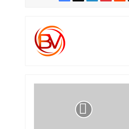
c1561270
OJO
A
LOS
TRAMITES
QUE
DESAPARECEN
DESDE
ESTE