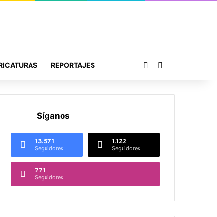
Publicación al azar
Buscar por
RICATURAS
REPORTAJES
Síganos
13.571
1.122
Seguidores
Seguidores
771
Seguidores