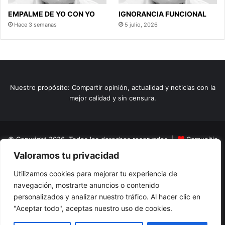
EMPALME DE YO CON YO
IGNORANCIA FUNCIONAL
Hace 3 semanas
5 julio, 2026
Nuestro propósito: Compartir opinión, actualidad y noticias con la
mejor calidad y sin censura.
© Copyright 2026, Todos los derechos reservados |
Comunitic
Valoramos tu privacidad
SAS BIC
Nit 901228106
Home
Actualidad
Variedades
Opinion
Turismo
Deportes
Utilizamos cookies para mejorar tu experiencia de
navegación, mostrarte anuncios o contenido
El Tinteadero
Caricaturas
Reportajes
personalizados y analizar nuestro tráfico. Al hacer clic en
"Aceptar todo", aceptas nuestro uso de cookies.
Facebook
YouTube
Instagram