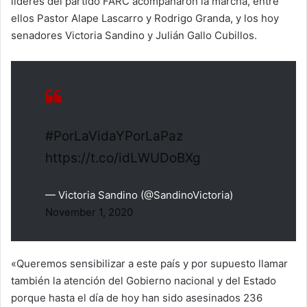
líderes del partido FARC acompañaron la marcha, entre
ellos Pastor Alape Lascarro y Rodrigo Granda, y los hoy
senadores Victoria Sandino y Julián Gallo Cubillos.
#PorLaVidaYPorLaPaz
https://t.co/idLWUDoBXg
— Victoria Sandino (@SandinoVictoria)
November 1, 2020
«Queremos sensibilizar a este país y por supuesto llamar
también la atención del Gobierno nacional y del Estado
porque hasta el día de hoy han sido asesinados 236