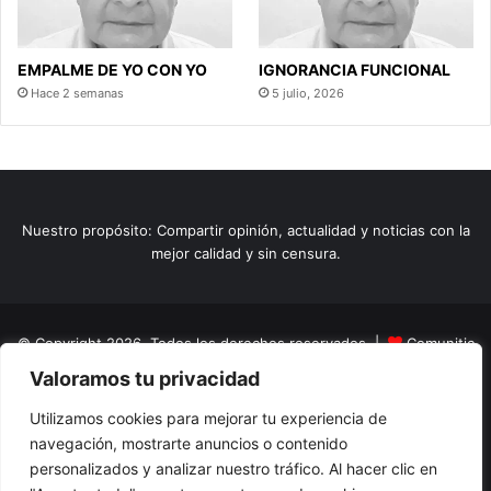
EMPALME DE YO CON YO
IGNORANCIA FUNCIONAL
Hace 2 semanas
5 julio, 2026
Nuestro propósito: Compartir opinión, actualidad y noticias con la
mejor calidad y sin censura.
© Copyright 2026, Todos los derechos reservados |
Comunitic
Valoramos tu privacidad
SAS BIC
Nit 901228106
Home
Actualidad
Variedades
Opinion
Turismo
Deportes
Utilizamos cookies para mejorar tu experiencia de
navegación, mostrarte anuncios o contenido
El Tinteadero
Caricaturas
Reportajes
personalizados y analizar nuestro tráfico. Al hacer clic en