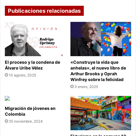
19
en
Publicaciones relacionadas
Boyacá
El proceso y la condena de
«Construye la vida que
Álvaro Uribe Vélez
anhelas», el nuevo libro de
Arthur Brooks y Oprah
10 agosto, 2025
Winfrey sobre la felicidad
3 enero, 2025
Migración de jóvenes en
Colombia
25 noviembre, 2024