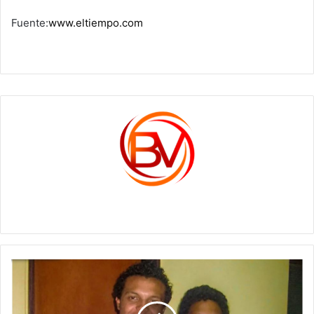
Fuente:
www.eltiempo.com
c1561270
“Espero
esté
orgulloso
de