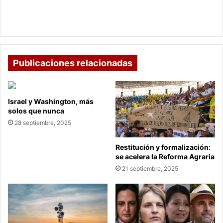
la
“Golpe Mortal” al sector cultural tras el
reforma
hundimiento de la reforma tributaria
tributaria
Publicaciones relacionadas
Israel y Washington, más
solos que nunca
28 septiembre, 2025
Restitución y formalización:
se acelera la Reforma Agraria
21 septiembre, 2025