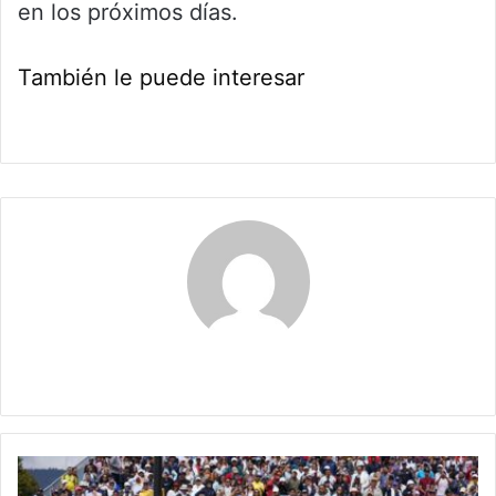
en los próximos días.
También le puede interesar
Maria Alejranda Lopez
María
Camila