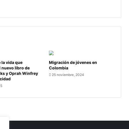
archipiélago
de San Andrés
de
San
Andrés
la vida que
Migración de jóvenes en
l nuevo libro de
Colombia
oks y Oprah Winfrey
25 noviembre, 2024
icidad
25