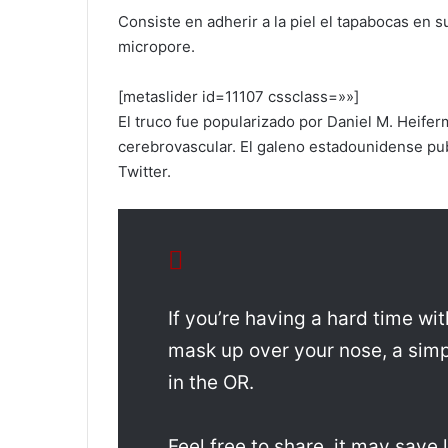
Consiste en adherir a la piel el tapabocas en s
micropore.
[metaslider id=11107 cssclass=»»]
El truco fue popularizado por Daniel M. Heife
cerebrovascular. El galeno estadounidense pub
Twitter.
If you’re having a hard time wi
mask up over your nose, a sim
in the OR.
Feel free to share, it may save 