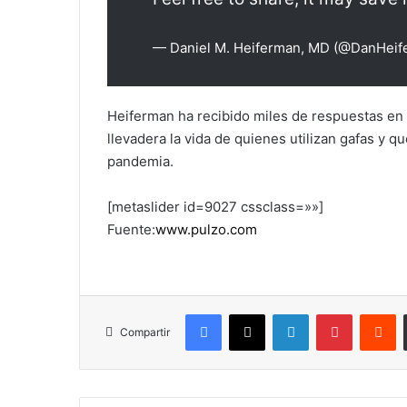
— Daniel M. Heiferman, MD (@DanHei
Heiferman ha recibido miles de respuestas en 
llevadera la vida de quienes utilizan gafas y q
pandemia.
[metaslider id=9027 cssclass=»»]
Fuente:
www.pulzo.com
Facebook
X
LinkedIn
Pinterest
R
Compartir