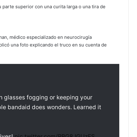
u parte superior con una curita larga o una tira de
rman, médico especializado en neurocirugía
licó una foto explicando el truco en su cuenta de
th glasses fogging or keeping your
ple bandaid does wonders. Learned it
lives!
pic.twitter.com/RBG8JGUzFS