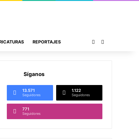
Publicación al azar
Buscar por
RICATURAS
REPORTAJES
Síganos
13.571
1.122
Seguidores
Seguidores
771
Seguidores