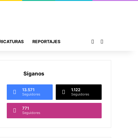
Publicación al azar
Buscar por
RICATURAS
REPORTAJES
Síganos
13.571
1.122
Seguidores
Seguidores
771
Seguidores