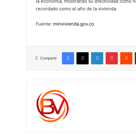
la economía, mostrando su efectividad como her
recordado como el año de la vivienda.
Fuente:
minvivienda.gov.co
Facebook
X
LinkedIn
Pinterest
R
Compartir
c1561270