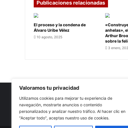
Publicaciones relacionadas
El proceso y la condena de
«Construye 
Álvaro Uribe Vélez
anhelas», e
Arthur Bro
10 agosto, 2025
sobre la fel
3 enero, 20
Valoramos tu privacidad
Utilizamos cookies para mejorar tu experiencia de
navegación, mostrarte anuncios o contenido
Nuestro propósito: Compartir opinión, actualidad y notici
personalizados y analizar nuestro tráfico. Al hacer clic en
con la mejor calidad y sin censura.
"Aceptar todo", aceptas nuestro uso de cookies.