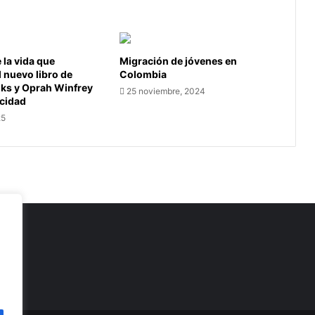
Senado
y
Cámara
del
la vida que
Migración de jóvenes en
2022
l nuevo libro de
Colombia
oks y Oprah Winfrey
25 noviembre, 2024
icidad
25
as