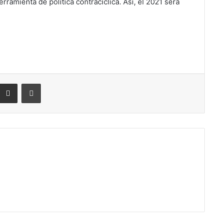
ramienta de política contracíclica. Así, el 2021 será
eddit
Compartir por correo electrónico
Imprimir