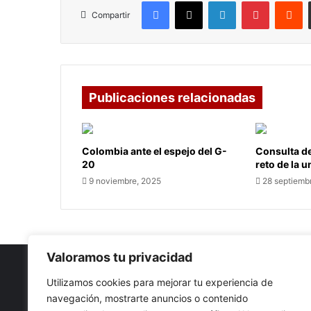
Facebook
X
LinkedIn
Pinterest
R
Compartir
Publicaciones relacionadas
Colombia ante el espejo del G-
Consulta de
20
reto de la 
9 noviembre, 2025
28 septiemb
Valoramos tu privacidad
Utilizamos cookies para mejorar tu experiencia de
navegación, mostrarte anuncios o contenido
Nuestro propósito: Compartir opinión, actualidad y notici