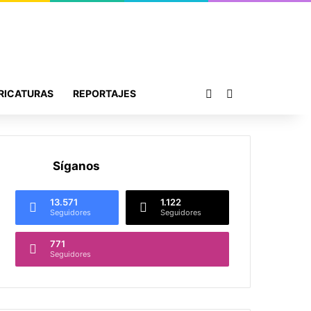
Publicación al azar
Buscar por
RICATURAS
REPORTAJES
Síganos
13.571
1.122
Seguidores
Seguidores
771
Seguidores