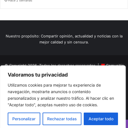
Hace 2 semanas
Nuestro propósito: Compartir opinión, actualidad y noticias con la
mejor calidad y sin censura.
© Copyright 2026, Todos los derechos reservados |
Comunitic
Valoramos tu privacidad
SAS BIC
Nit 901228106
Home
Actualidad
Variedades
Opinion
Turismo
Deportes
Utilizamos cookies para mejorar tu experiencia de
navegación, mostrarte anuncios o contenido
El Tinteadero
Caricaturas
Reportajes
personalizados y analizar nuestro tráfico. Al hacer clic en
"Aceptar todo", aceptas nuestro uso de cookies.
Facebook
YouTube
Instagram
Personalizar
Rechazar todas
Aceptar todo