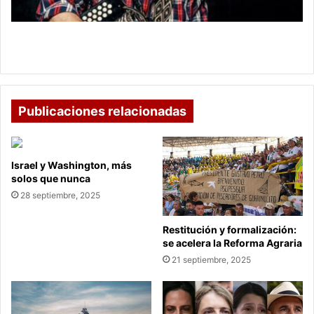
UCI
Egidio Cuadrado, acordeonero de Vives,
hospitalizado en UCI
Publicaciones relacionadas
Israel y Washington, más
solos que nunca
28 septiembre, 2025
Restitución y formalización:
se acelera la Reforma Agraria
21 septiembre, 2025