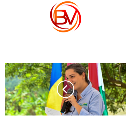
c1561270
LA
ADR
INVITA
A
USUARIOS
DE
DISTRITOS
DE
ADECUACIÓN
DE
LA ADR INVITA A USUARIOS DE DISTRITOS DE
TIERRAS
ADECUACIÓN DE TIERRAS A APROVECHAR LOS