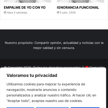
EMPALME DE YO CON YO
IGNORANCIA FUNCIONAL
Hace 3 semanas
5 julio, 2026
Nuestro propósito: Compartir opinión, actualidad y noticias con la
mejor calidad y sin censura.
© Copyright 2026, Todos los derechos reservados |
Comunitic
Valoramos tu privacidad
SAS BIC
Nit 901228106
Home
Actualidad
Variedades
Opinion
Turismo
Deportes
Utilizamos cookies para mejorar tu experiencia de
navegación, mostrarte anuncios o contenido
El Tinteadero
Caricaturas
Reportajes
personalizados y analizar nuestro tráfico. Al hacer clic en
"Aceptar todo", aceptas nuestro uso de cookies.
Facebook
YouTube
Instagram