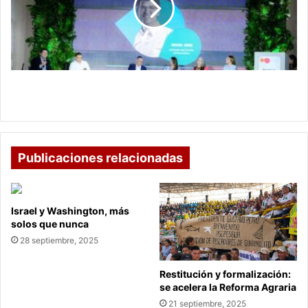
Reflexiones
para
un
diálogo
nacional
Festival de las Ideas: Reflexiones para un diálogo
nacional
Publicaciones relacionadas
Israel y Washington, más
solos que nunca
28 septiembre, 2025
Restitución y formalización:
se acelera la Reforma Agraria
21 septiembre, 2025