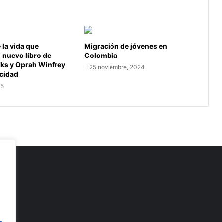
la vida que
Migración de jóvenes en
l nuevo libro de
Colombia
oks y Oprah Winfrey
25 noviembre, 2024
icidad
25
as