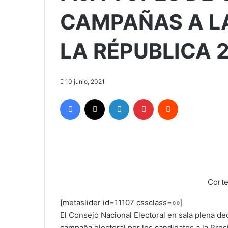
CAMPAÑAS A LA
LA RÉPUBLICA 
10 junio, 2021
Facebook
X
LinkedIn
Pinterest
Reddit
Corte
[metaslider id=11107 cssclass=»»]
El Consejo Nacional Electoral en sala plena deci
campaña electoral por los candidatos a la Pres