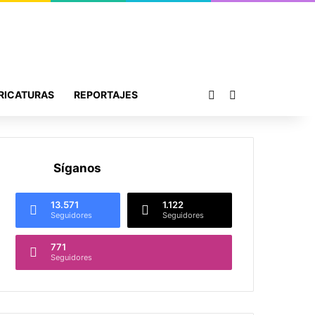
Publicación al azar
Buscar por
RICATURAS
REPORTAJES
Síganos
13.571
1.122
Seguidores
Seguidores
771
Seguidores