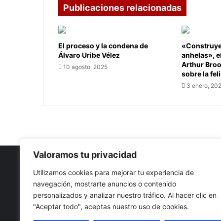
Publicaciones relacionadas
El proceso y la condena de
«Construye 
Álvaro Uribe Vélez
anhelas», e
Arthur Bro
10 agosto, 2025
sobre la fel
3 enero, 20
Valoramos tu privacidad
Utilizamos cookies para mejorar tu experiencia de
navegación, mostrarte anuncios o contenido
Nuestro propósito: Compartir opinión, actualidad y notici
personalizados y analizar nuestro tráfico. Al hacer clic en
con la mejor calidad y sin censura.
"Aceptar todo", aceptas nuestro uso de cookies.