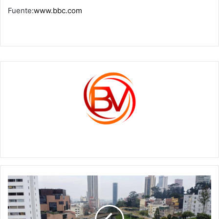
Fuente:
www.bbc.com
c1561270
Los
cambios
que
vienen