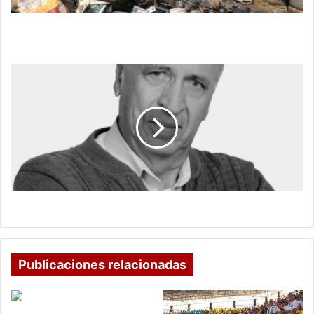
El creciente problema de los desechos
electrónicos
LAS
PELIGROSAS
TRAMPAS
DE
LA
CALLE
LAS PELIGROSAS TRAMPAS DE LA CALLE
Publicaciones relacionadas