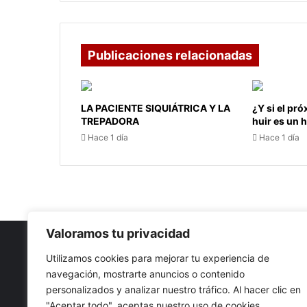
Publicaciones relacionadas
LA PACIENTE SIQUIÁTRICA Y LA
¿Y si el pr
TREPADORA
huir es un
Hace 1 día
Hace 1 día
Valoramos tu privacidad
Utilizamos cookies para mejorar tu experiencia de
navegación, mostrarte anuncios o contenido
Nuestro propósito: Compartir opinión, actualidad y notici
personalizados y analizar nuestro tráfico. Al hacer clic en
con la mejor calidad y sin censura.
"Aceptar todo", aceptas nuestro uso de cookies.