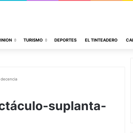
INION
TURISMO
DEPORTES
EL TINTEADERO
CA
 decencia
ctáculo-suplanta-