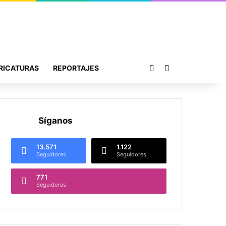
Publicación al azar
Buscar por
RICATURAS
REPORTAJES
Síganos
13.571
1.122
Seguidores
Seguidores
771
Seguidores