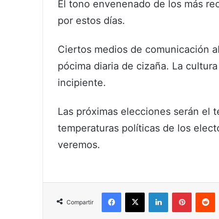
El tono envenenado de los más reca
por estos días.
Ciertos medios de comunicación ab
pócima diaria de cizaña. La cultur
incipiente.
Las próximas elecciones serán el 
temperaturas políticas de los ele
veremos.
Facebook
X
LinkedIn
Pinterest
R
Compartir