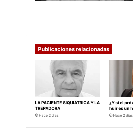
ABRIL, MATEMÁTICAS MIL
Publicaciones relacionadas
LA PACIENTE SIQUIÁTRICA Y LA
¿Y si el pr
TREPADORA
huir es un
Hace 2 días
Hace 2 días