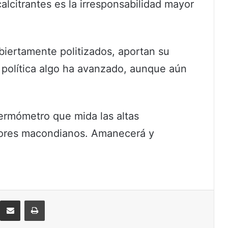
lcitrantes es la irresponsabilidad mayor
iertamente politizados, aportan su
a política algo ha avanzado, aunque aún
termómetro que mida las altas
ctores macondianos. Amanecerá y
eddit
Compartir por correo electrónico
Imprimir