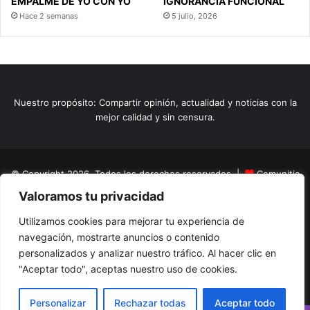
EMPALME DE YO CON YO
IGNORANCIA FUNCIONAL
Hace 2 semanas
5 julio, 2026
Nuestro propósito: Compartir opinión, actualidad y noticias con la
mejor calidad y sin censura.
© Copyright 2026, Todos los derechos reservados |
Comunitic
Valoramos tu privacidad
SAS BIC
Nit 901228106
Home
Actualidad
Variedades
Opinion
Turismo
Deportes
Utilizamos cookies para mejorar tu experiencia de
navegación, mostrarte anuncios o contenido
El Tinteadero
Caricaturas
Reportajes
personalizados y analizar nuestro tráfico. Al hacer clic en
"Aceptar todo", aceptas nuestro uso de cookies.
Facebook
YouTube
Instagram
Personalizar
Rechazar todas
Aceptar todo