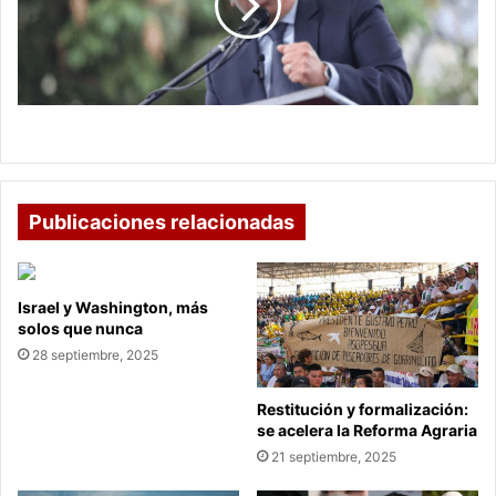
renuncia
a
su
defensa
Abogada de Carlos Amaya renuncia a su defensa
Publicaciones relacionadas
Israel y Washington, más
solos que nunca
28 septiembre, 2025
Restitución y formalización:
se acelera la Reforma Agraria
21 septiembre, 2025