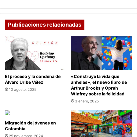
de
un
policía
Publicaciones relacionadas
El proceso y la condena de
«Construye la vida que
Álvaro Uribe Vélez
anhelas», el nuevo libro de
Arthur Brooks y Oprah
10 agosto, 2025
Winfrey sobre la felicidad
3 enero, 2025
Migración de jóvenes en
Colombia
25 noviembre, 2024