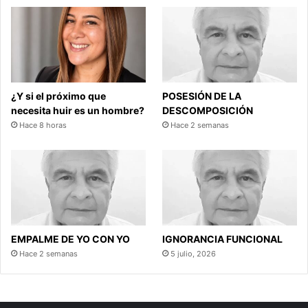
¿Y si el próximo que
POSESIÓN DE LA
necesita huir es un hombre?
DESCOMPOSICIÓN
Hace 8 horas
Hace 2 semanas
EMPALME DE YO CON YO
IGNORANCIA FUNCIONAL
Hace 2 semanas
5 julio, 2026