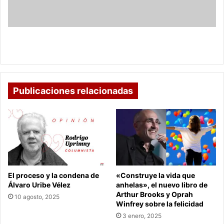
podía
asistir
al
acto
Presidente Duque había informado que no podía
de
asistir al acto de perdón: Diego Molano
perdón:
Diego
Molano
Publicaciones relacionadas
El proceso y la condena de
«Construye la vida que
Álvaro Uribe Vélez
anhelas», el nuevo libro de
Arthur Brooks y Oprah
10 agosto, 2025
Winfrey sobre la felicidad
3 enero, 2025