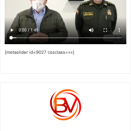
[metaslider id=9027 cssclass=»»]
c1561270