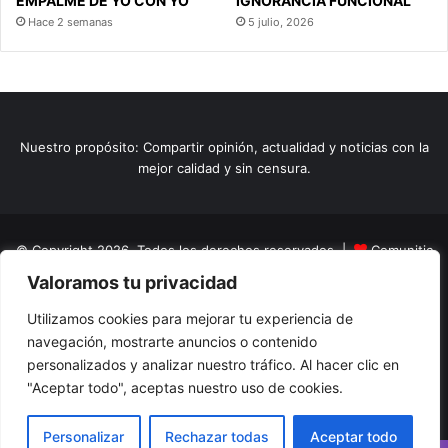
EMPALME DE YO CON YO
IGNORANCIA FUNCIONAL
Hace 2 semanas
5 julio, 2026
Nuestro propósito: Compartir opinión, actualidad y noticias con la
mejor calidad y sin censura.
© Copyright 2026, Todos los derechos reservados |
Comunitic
Valoramos tu privacidad
SAS BIC
Nit 901228106
Home
Actualidad
Variedades
Opinion
Turismo
Deportes
Utilizamos cookies para mejorar tu experiencia de
navegación, mostrarte anuncios o contenido
El Tinteadero
Caricaturas
Reportajes
personalizados y analizar nuestro tráfico. Al hacer clic en
"Aceptar todo", aceptas nuestro uso de cookies.
Facebook
YouTube
Instagram
Personalizar
Rechazar todas
Aceptar todo