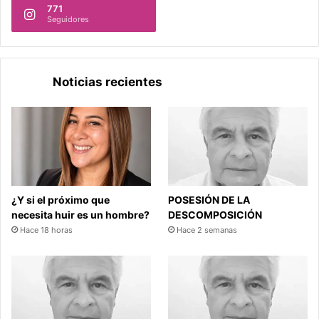
771
Seguidores
Noticias recientes
¿Y si el próximo que
POSESIÓN DE LA
necesita huir es un hombre?
DESCOMPOSICIÓN
Hace 18 horas
Hace 2 semanas