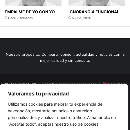
EMPALME DE YO CON YO
IGNORANCIA FUNCIONAL
Hace 2 semanas
5 julio, 2026
Nuestro propósito: Compartir opinión, actualidad y noticias con la
mejor calidad y sin censura.
© Copyright 2026, Todos los derechos reservados |
Comunitic
Valoramos tu privacidad
SAS BIC
Nit 901228106
Home
Actualidad
Variedades
Opinion
Turismo
Deportes
Utilizamos cookies para mejorar tu experiencia de
navegación, mostrarte anuncios o contenido
El Tinteadero
Caricaturas
Reportajes
personalizados y analizar nuestro tráfico. Al hacer clic en
"Aceptar todo", aceptas nuestro uso de cookies.
Facebook
YouTube
Instagram