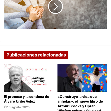
ser
útil,
en
esta
emergencia
?!?!?!
En que puedo ser útil, en esta emergencia ?!?!?!
Publicaciones relacionadas
El proceso y la condena de
«Construye la vida que
Álvaro Uribe Vélez
anhelas», el nuevo libro de
Arthur Brooks y Oprah
10 agosto, 2025
Winfrey sobre la felicidad