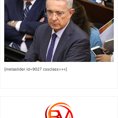
[metaslider id=9027 cssclass=»»]