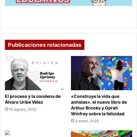
con
este
Estudiar por Internet: Aprende a crear videos
curso
Educativos con este curso gratuito.
gratuito.
Publicaciones relacionadas
El proceso y la condena de
«Construye la vida que
Álvaro Uribe Vélez
anhelas», el nuevo libro de
Arthur Brooks y Oprah
10 agosto, 2025
Winfrey sobre la felicidad
3 enero, 2025