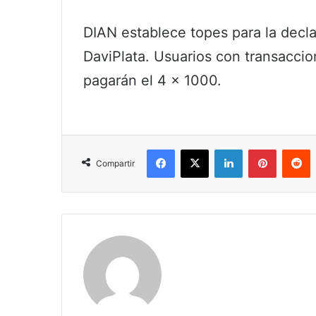
DIAN establece topes para la decl
DaviPlata. Usuarios con transacci
pagarán el 4 × 1000.
Facebook
X
LinkedIn
Pinterest
R
Compartir
Claudia