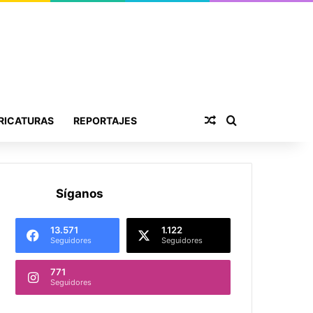
Publicación al aza
Buscar por
RICATURAS
REPORTAJES
Síganos
13.571
1.122
Seguidores
Seguidores
771
Seguidores