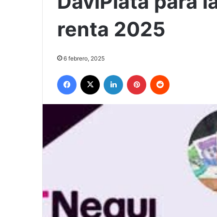
DaviPlata para l
renta 2025
6 febrero, 2025
Facebook
X
LinkedIn
Pinterest
Reddit