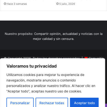
Hace 3 semanas
5 julio, 2026
Nuestro propósito: Compartir opinión, actualidad y noticias con la
mejor calidad y sin censura.
© Copyright 2026, Todos los derechos reservados |
Comunitic
Valoramos tu privacidad
SAS BIC
Nit 901228106
Home
Actualidad
Variedades
Opinion
Turismo
Deportes
Utilizamos cookies para mejorar tu experiencia de
navegación, mostrarte anuncios o contenido
El Tinteadero
Caricaturas
Reportajes
personalizados y analizar nuestro tráfico. Al hacer clic en
"Aceptar todo", aceptas nuestro uso de cookies.
Facebook
YouTube
Instagram
Personalizar
Rechazar todas
Aceptar todo