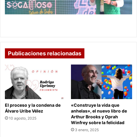
ciclismo
colombiano
Diego Camargo, el nuevo capo del ciclismo
colombiano
Publicaciones relacionadas
El proceso y la condena de
«Construye la vida que
Álvaro Uribe Vélez
anhelas», el nuevo libro de
Arthur Brooks y Oprah
10 agosto, 2025
Winfrey sobre la felicidad
3 enero, 2025