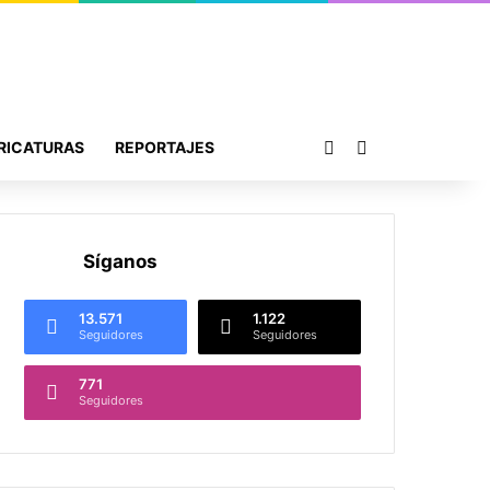
Publicación al azar
Buscar por
RICATURAS
REPORTAJES
Síganos
13.571
1.122
Seguidores
Seguidores
771
Seguidores