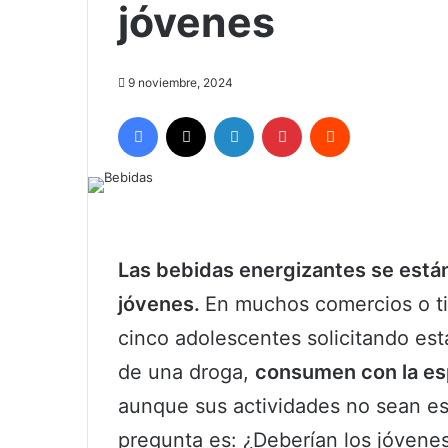
jóvenes
9 noviembre, 2024
Facebook
X
LinkedIn
Pinterest
Reddit
Las bebidas energizantes se están
jóvenes.
En muchos comercios o ti
cinco adolescentes solicitando esta
de una droga,
consumen con la es
aunque sus actividades no sean est
pregunta es: ¿Deberían los jóvene