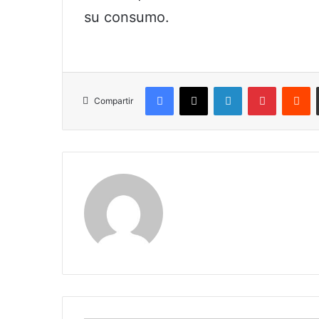
su consumo.
Facebook
X
LinkedIn
Pinterest
R
Compartir
Claudia