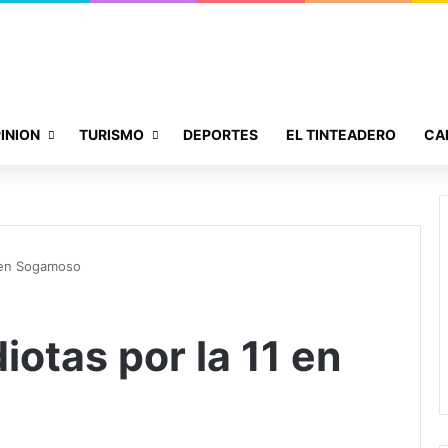
INION
TURISMO
DEPORTES
EL TINTEADERO
CA
11 en Sogamoso
diotas por la 11 en