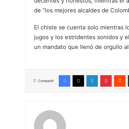
decentes y honestos, mientras el al
de “los mejores alcaldes de Colom
El chiste se cuenta solo mientras l
jugos y los estridentes sonidos y 
un mandato que llenó de orgullo al
Facebook
X
LinkedIn
Pinterest
R
Compartir
Claudia