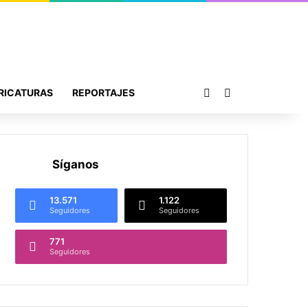
Publicación al azar
Buscar por
RICATURAS
REPORTAJES
Síganos
13.571
1.122
Seguidores
Seguidores
771
Seguidores