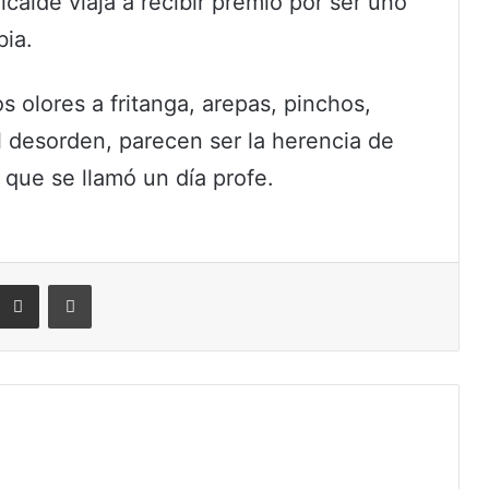
calde viaja a recibir premio por ser uno
bia.
os olores a fritanga, arepas, pinchos,
el desorden, parecen ser la herencia de
 que se llamó un día profe.
eddit
Compartir por correo electrónico
Imprimir