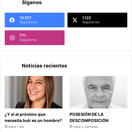
Síganos
a
j
o
13.571
1.122
r
Seguidores
Seguidores
n
a
771
d
Seguidores
a
l
a
b
Noticias recientes
o
r
a
l
¿Y si el próximo que
POSESIÓN DE LA
necesita huir es un hombre?
DESCOMPOSICIÓN
Hace 1 día
Hace 2 semanas