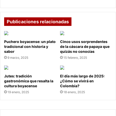
E
n
x
c
p
i
o
a
Publicaciones relacionadas
a
n
r
u
t
e
Puchero boyacense: un plato
Cinco usos sorprendentes
e
v
tradicional con historia y
de la cáscara de papaya que
s
a
sabor
quizás no conocías
a
r
9 marzo, 2025
15 febrero, 2025
n
e
í
d
a
u
s
c
Jutes: tradición
El día más largo de 2025:
c
gastronómica que resalta la
¿Cómo se vivirá en
cultura boyacense
Colombia?
i
ó
19 enero, 2025
18 enero, 2025
n
e
n
l