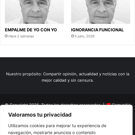
EMPALME DE YO CON YO
IGNORANCIA FUNCIONAL
Hace 2 semanas
5 julio, 2026
Nuestro propósito: Compartir opinión, actualidad y noticias con la
mejor calidad y sin censura.
© Copyright 2026, Todos los derechos reservados |
Comunitic
Valoramos tu privacidad
SAS BIC
Nit 901228106
Home
Actualidad
Variedades
Opinion
Turismo
Deportes
Utilizamos cookies para mejorar tu experiencia de
navegación, mostrarte anuncios o contenido
El Tinteadero
Caricaturas
Reportajes