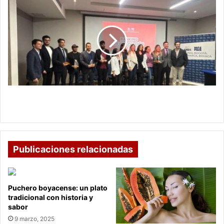
son
las
10
empresas
más
innovadoras
en
Colombia
Estas son las 10 empresas más innovadoras en
Colombia
Publicaciones relacionadas
Puchero boyacense: un plato
tradicional con historia y
sabor
9 marzo, 2025