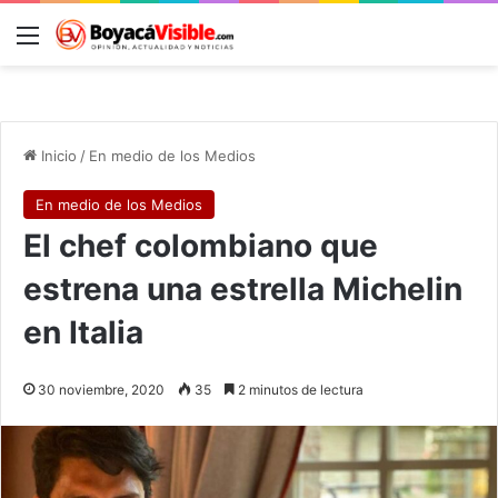
Menú
B
Inicio
/
En medio de los Medios
En medio de los Medios
El chef colombiano que
estrena una estrella Michelin
en Italia
30 noviembre, 2020
35
2 minutos de lectura