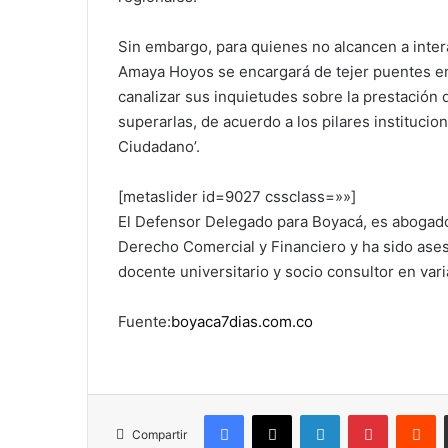
Sin embargo, para quienes no alcancen a interac
Amaya Hoyos se encargará de tejer puentes ent
canalizar sus inquietudes sobre la prestación 
superarlas, de acuerdo a los pilares institucion
Ciudadano’.
[metaslider id=9027 cssclass=»»]
El Defensor Delegado para Boyacá, es abogado 
Derecho Comercial y Financiero y ha sido aseso
docente universitario y socio consultor en var
Fuente:
boyaca7dias.com.co
Facebook
X
LinkedIn
Pinterest
R
Compartir