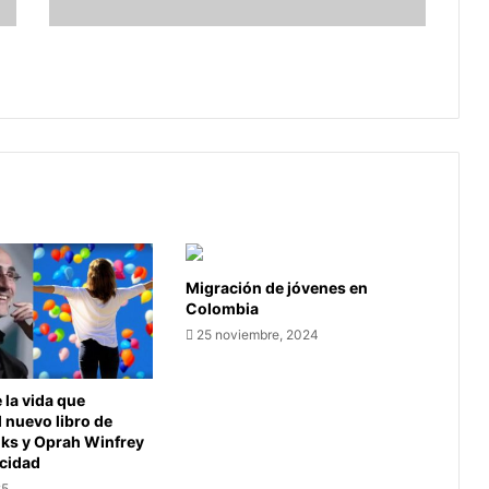
cara
del
Violencia contra las mujeres se
coronavirus
dispara, la otra cara del coronavirus
Migración de jóvenes en
Colombia
25 noviembre, 2024
la vida que
l nuevo libro de
oks y Oprah Winfrey
icidad
25