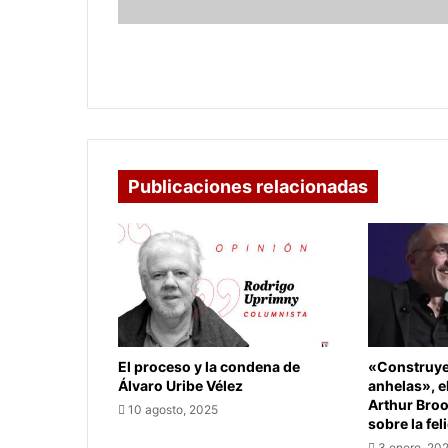
en
diciembre
Fenómeno de la Niña se fortalece:
lluvias seguirán en diciembre
Publicaciones relacionadas
El proceso y la condena de
«Construye 
Álvaro Uribe Vélez
anhelas», e
Arthur Bro
10 agosto, 2025
sobre la fel
3 enero, 20