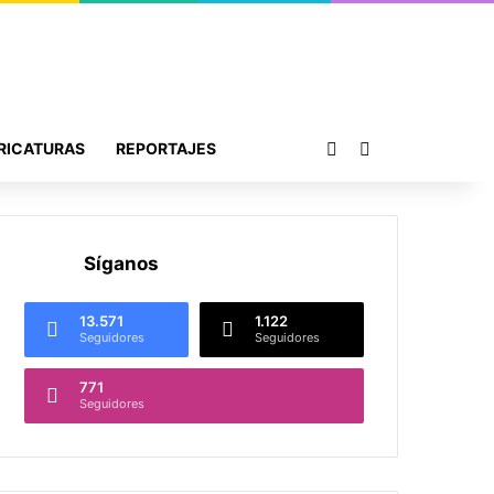
Publicación al azar
Buscar por
RICATURAS
REPORTAJES
Síganos
13.571
1.122
Seguidores
Seguidores
771
Seguidores