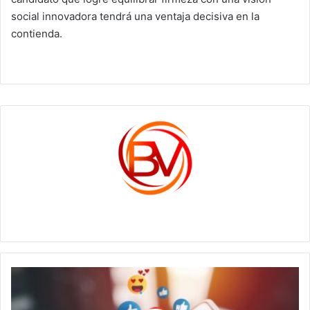
social innovadora tendrá una ventaja decisiva en la
contienda.
c1561270
El
Espejo
Digital: