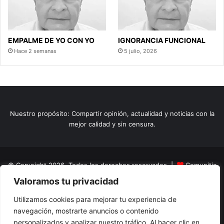
EMPALME DE YO CON YO
IGNORANCIA FUNCIONAL
Hace 2 semanas
5 julio, 2026
Nuestro propósito: Compartir opinión, actualidad y noticias con la
mejor calidad y sin censura.
© Copyright 2026, Todos los derechos reservados |
Comunitic
Valoramos tu privacidad
SAS BIC
Nit 901228106
Home
Actualidad
Variedades
Opinion
Turismo
Deportes
Utilizamos cookies para mejorar tu experiencia de
navegación, mostrarte anuncios o contenido
El Tinteadero
Caricaturas
Reportajes
personalizados y analizar nuestro tráfico. Al hacer clic en