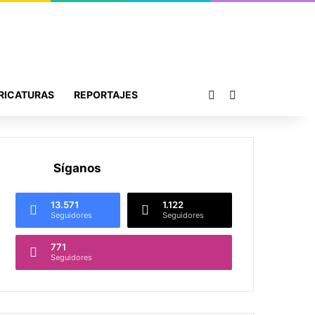
Publicación al azar
Buscar por
RICATURAS
REPORTAJES
Síganos
13.571
1.122
Seguidores
Seguidores
771
Seguidores