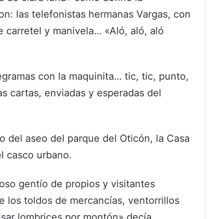
on: las telefonistas hermanas Vargas, con
 carretel y manivela… «Aló, aló, aló
legramas con la maquinita… tic, tic, punto,
as cartas, enviadas y esperadas del
 del aseo del parque del Oticón, la Casa
el casco urbano.
so gentío de propios y visitantes
 los toldos de mercancías, ventorrillos
sar lombrices por montón» decía