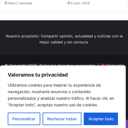
Hace 2 semanas
5 julio, 2026
Nuestro propósito: Compartir opinión, actualidad y noticias con la
mejor calidad y sin censura.
© Copyright 2026, Todos los derechos reservados |
Comunitic
Valoramos tu privacidad
SAS BIC
Nit 901228106
Home
Actualidad
Variedades
Opinion
Turismo
Deportes
Utilizamos cookies para mejorar tu experiencia de
navegación, mostrarte anuncios o contenido
El Tinteadero
Caricaturas
Reportajes
personalizados y analizar nuestro tráfico. Al hacer clic en
"Aceptar todo", aceptas nuestro uso de cookies.
Facebook
YouTube
Instagram
Personalizar
Rechazar todas
Aceptar todo