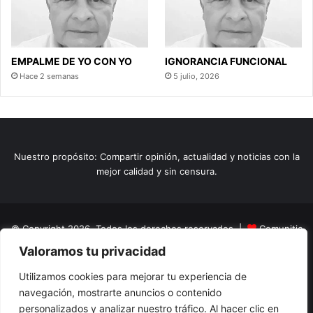
EMPALME DE YO CON YO
IGNORANCIA FUNCIONAL
Hace 2 semanas
5 julio, 2026
Nuestro propósito: Compartir opinión, actualidad y noticias con la
mejor calidad y sin censura.
© Copyright 2026, Todos los derechos reservados |
Comunitic
Valoramos tu privacidad
SAS BIC
Nit 901228106
Home
Actualidad
Variedades
Opinion
Turismo
Deportes
Utilizamos cookies para mejorar tu experiencia de
navegación, mostrarte anuncios o contenido
El Tinteadero
Caricaturas
Reportajes
personalizados y analizar nuestro tráfico. Al hacer clic en